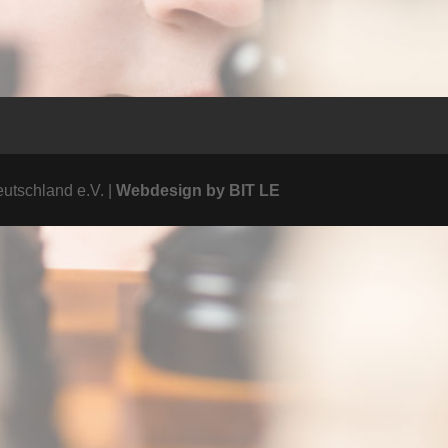
utschland e.V. |
Webdesign by BIT LE