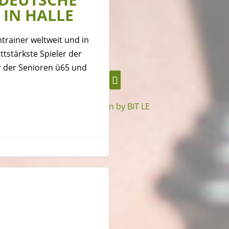
 IN HALLE
trainer weltweit und in
tstärkste Spieler der
r der Senioren ü65 und
Deutschland e.V. |
Webdesign by BIT LE