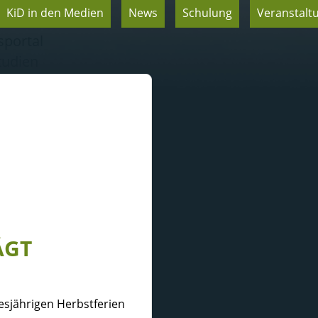
KiD in den Medien
News
Schulung
Veranstalt
t
sportal
tudien
tzen
n
ÄGT
esjährigen Herbstferien