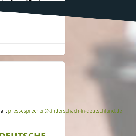
reien Presse" Zwickau
ail:
pressesprecher@kinderschach-in-deutschland.de
LDEUTSCHE