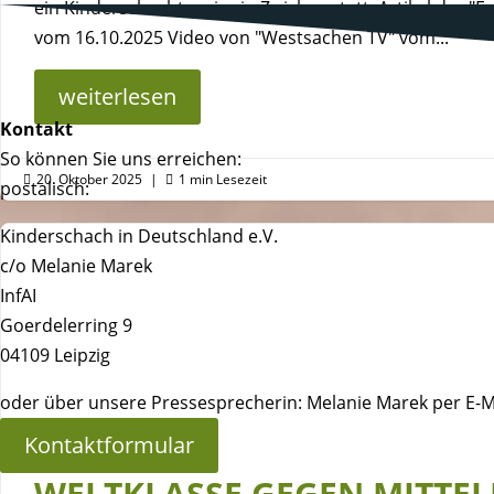
ein Kinderschachturnier in Zwickau statt. Artikel der "F
vom 16.10.2025 Video von "Westsachen TV" vom...
weiterlesen
Kontakt
So können Sie uns erreichen:
20. Oktober 2025
|
1 min Lesezeit


postalisch:
Kinderschach in Deutschland e.V.
c/o Melanie Marek
InfAI
Goerdelerring 9
04109 Leipzig
oder über unsere Pressesprecherin: Melanie Marek per E-M
Kontaktformular
WELTKLASSE GEGEN MITTE