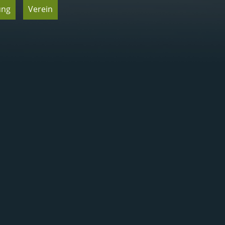
ung
Verein